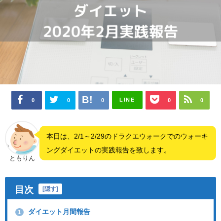
LINE
0
0
0
0
0
本日は、2/1～2/29のドラクエウォークでのウォーキ
ングダイエットの実践報告を致します。
ともりん
目次
[
隠す
]
ダイエット月間報告
1