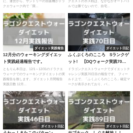
に、運営から、サントリーの自販機がドラ
クエストのボス戦は、なかなかオートバト
クエウォーク内で「限...
ルでは勝てないので、自宅...
ダイエット実践報告
ダイエット日記
12月分のウォーキングダイエッ
ふくぶくろのこころ Sランクゲ
ト実践経過報告です。
ット! 【DQウォーク実践70日
目】
ともりん本日は、12/1～12/31のドラクエ
ドラゴンクエストウォークでダイエットチ
ウォークでのウォーキングダイエットの実
ャレンジ実践70日目の報告です。 フィー
践報告を致します。 ダイエット月間報告
ルド上で、「ふくぶくろのこころ」確定マ
実践日数 12月...
ークが表示されており、バ...
ダイエット日記
ダイエット日記
うわっ！またこのパターン
サブナック しぐさ解放！！