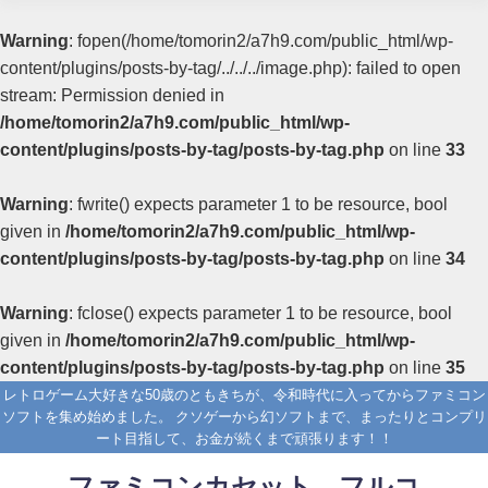
Warning
: fopen(/home/tomorin2/a7h9.com/public_html/wp-
content/plugins/posts-by-tag/../../../image.php): failed to open
stream: Permission denied in
/home/tomorin2/a7h9.com/public_html/wp-
content/plugins/posts-by-tag/posts-by-tag.php
on line
33
Warning
: fwrite() expects parameter 1 to be resource, bool
given in
/home/tomorin2/a7h9.com/public_html/wp-
content/plugins/posts-by-tag/posts-by-tag.php
on line
34
Warning
: fclose() expects parameter 1 to be resource, bool
given in
/home/tomorin2/a7h9.com/public_html/wp-
content/plugins/posts-by-tag/posts-by-tag.php
on line
35
レトロゲーム大好きな50歳のともきちが、令和時代に入ってからファミコン
ソフトを集め始めました。 クソゲーから幻ソフトまで、まったりとコンプリ
ート目指して、お金が続くまで頑張ります！！
ファミコンカセット フルコ