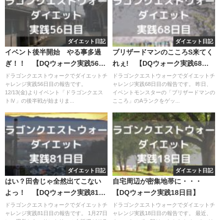
ダイエット日記
ダイエット日記
イベント後半開始 やる事多過
ブリザードマンのこころS来てく
ぎ！！ 【DQウォーク実践56日
れぇ! 【DQウォーク実践68日
目】
目】
ドラゴンクエストウォークでダイエットチ
ドラゴンクエストウォークでダイエットチ
ャレンジ実践56日目の報告です。
ャレンジ実践68日目の報告です。 昨日、
12/13(金)よりイベント「ドラゴンクエス
イベントモンスターの「ブリザードマンの
トⅣ」の後半戦が始まりま...
こころ」のAランクをゲッ...
ダイエット日記
ダイエット日記
はい？田舎じゃ全然出てこない
自宅周辺が密集地帯に・・・
よっ！ 【DQウォーク実践81日
【DQウォーク実践18日目】
目】
ドラゴンクエストウォークでダイエットチ
ドラゴンクエストウォークでダイエットチ
ャレンジ実践81日目の報告です。 1月27日
ャレンジ実践18日目の報告です。 最近、