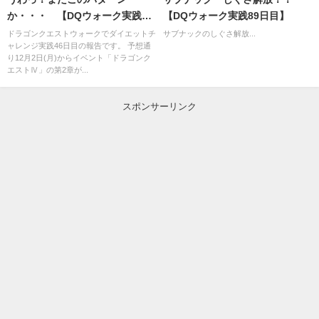
か・・・ 【DQウォーク実践46
【DQウォーク実践89日目】
日目】
ドラゴンクエストウォークでダイエットチ
サブナックのしぐさ解放...
ャレンジ実践46日目の報告です。 予想通
り12月2日(月)からイベント「ドラゴンク
エストⅣ」の第2章が...
スポンサーリンク