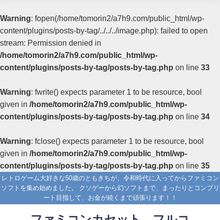
Warning
: fopen(/home/tomorin2/a7h9.com/public_html/wp-
content/plugins/posts-by-tag/../../../image.php): failed to open
stream: Permission denied in
/home/tomorin2/a7h9.com/public_html/wp-
content/plugins/posts-by-tag/posts-by-tag.php
on line
33
Warning
: fwrite() expects parameter 1 to be resource, bool
given in
/home/tomorin2/a7h9.com/public_html/wp-
content/plugins/posts-by-tag/posts-by-tag.php
on line
34
Warning
: fclose() expects parameter 1 to be resource, bool
given in
/home/tomorin2/a7h9.com/public_html/wp-
content/plugins/posts-by-tag/posts-by-tag.php
on line
35
レトロゲーム大好きな50歳のともきちが、令和時代に入ってからファミコン
ソフトを集め始めました。 クソゲーから幻ソフトまで、まったりとコンプリ
ート目指して、お金が続くまで頑張ります！！
ファミコンカセット フルコ