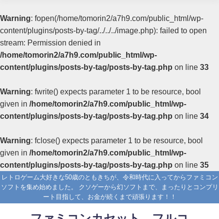
Warning
: fopen(/home/tomorin2/a7h9.com/public_html/wp-
content/plugins/posts-by-tag/../../../image.php): failed to open
stream: Permission denied in
/home/tomorin2/a7h9.com/public_html/wp-
content/plugins/posts-by-tag/posts-by-tag.php
on line
33
Warning
: fwrite() expects parameter 1 to be resource, bool
given in
/home/tomorin2/a7h9.com/public_html/wp-
content/plugins/posts-by-tag/posts-by-tag.php
on line
34
Warning
: fclose() expects parameter 1 to be resource, bool
given in
/home/tomorin2/a7h9.com/public_html/wp-
content/plugins/posts-by-tag/posts-by-tag.php
on line
35
レトロゲーム大好きな50歳のともきちが、令和時代に入ってからファミコン
ソフトを集め始めました。 クソゲーから幻ソフトまで、まったりとコンプリ
ート目指して、お金が続くまで頑張ります！！
ファミコンカセット フルコ