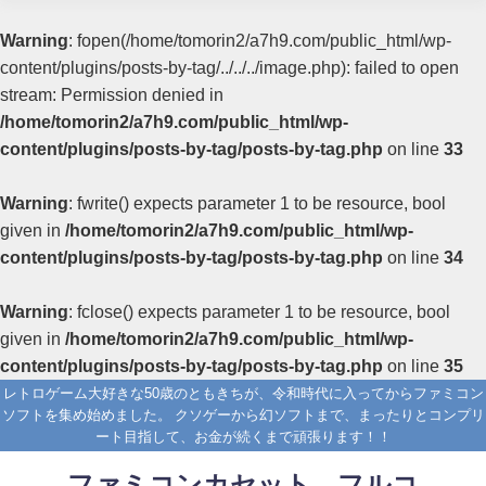
Warning
: fopen(/home/tomorin2/a7h9.com/public_html/wp-
content/plugins/posts-by-tag/../../../image.php): failed to open
stream: Permission denied in
/home/tomorin2/a7h9.com/public_html/wp-
content/plugins/posts-by-tag/posts-by-tag.php
on line
33
Warning
: fwrite() expects parameter 1 to be resource, bool
given in
/home/tomorin2/a7h9.com/public_html/wp-
content/plugins/posts-by-tag/posts-by-tag.php
on line
34
Warning
: fclose() expects parameter 1 to be resource, bool
given in
/home/tomorin2/a7h9.com/public_html/wp-
content/plugins/posts-by-tag/posts-by-tag.php
on line
35
レトロゲーム大好きな50歳のともきちが、令和時代に入ってからファミコン
ソフトを集め始めました。 クソゲーから幻ソフトまで、まったりとコンプリ
ート目指して、お金が続くまで頑張ります！！
ファミコンカセット フルコ