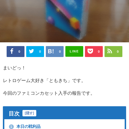
LINE
0
0
0
0
0
まいどっ！
レトロゲーム大好き「ともきち」です。
今回のファミコンカセット入手の報告です。
目次
[
隠す
]
本日の戦利品
1