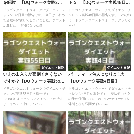
を経験 【DQウォーク実践2日
ト☆ 【DQウォーク実践48日
目】
目】
ドラゴンクエストウォークでダイエットチ
ドラゴンクエストウォークでダイエットチ
ャレンジ2日目の報告です。 今日は、初め
ャレンジ実践48日目の報告です。 12/4(水)
て全滅を体験してしまいました。クエスト
に「ドラゴンクエストウォーク」アプリが
が進むと、仲間になった僧...
ver.1.3....
ダイエット日記
ダイエット日記
いえの出入りが面倒くさくない
パーティーが4人になりました
ですか？【DQウォーク実践55日
【DQウォーク実践4日目】
目】
ドラゴンクエストウォークでダイエットチ
ドラゴンクエストウォークでダイエットチ
ャレンジ実践55日目の報告です。
ャレンジ4日目の報告です。 魔法使いの女
12/10(火)よりクリスマスイベントが始ま
の子が仲間になりこれでパーティーが4人
り、イベント中に、バトル...
体制となり戦闘がずいぶん...