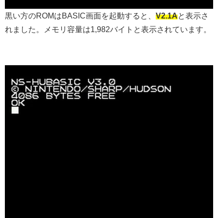
黒い方のROMはBASIC画面を起動すると、
V2.1A
と表示さ
れました。メモリ容量は1,982バイトと表示されています。