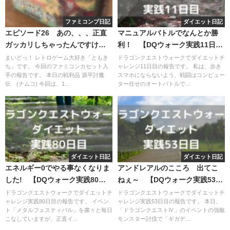
ファミコンプ日記
ダイエット日記
エピソード26 あの、、、正直
マニュアルバトルでなんとか勝
ガッカリしちゃったんですけど
利！ 【DQウォーク実践11日
～
目】
まいどっ！ レトロゲーム大好き「ともき
ドラゴンクエストウォークでダイエットチ
ち」です。 今回のファミコンカセット入
ャレンジ11日目の報告です。 私は、歩き
手の報告です。 本日の戦利品 源平討魔
スマホにならないよう、戦闘はコンピュー
伝 (ナムコ) 今回は、1...
ター任せのオートバトルで...
ダイエット日記
ダイエット日記
エネルギー0でやる事なくなりま
アンドレアルのこころ 出てこ
した! 【DQウォーク実践80日
ねぇ～ 【DQウォーク実践53日
目】
目】
ドラゴンクエストウォークでダイエットチ
ドラゴンクエストウォークでダイエットチ
ャレンジ実践80日目の報告です。 イベン
ャレンジ実践53日目の報告です。 本日、
ト「メタルフェスティバル」を粛々と毎日
「ドラゴンクエストⅣ」のイベントの強敵
こなしていますが、正直イ...
モンスター討伐で「ギガデ...