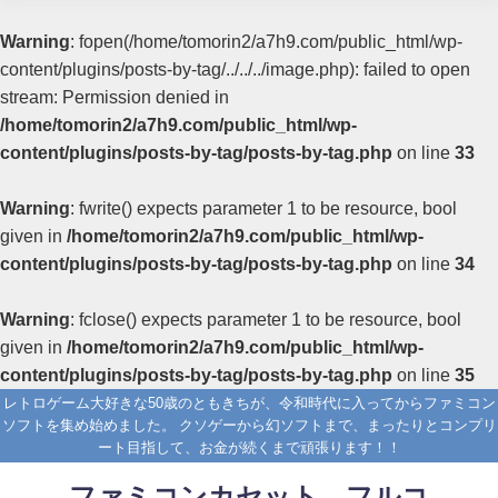
Warning
: fopen(/home/tomorin2/a7h9.com/public_html/wp-
content/plugins/posts-by-tag/../../../image.php): failed to open
stream: Permission denied in
/home/tomorin2/a7h9.com/public_html/wp-
content/plugins/posts-by-tag/posts-by-tag.php
on line
33
Warning
: fwrite() expects parameter 1 to be resource, bool
given in
/home/tomorin2/a7h9.com/public_html/wp-
content/plugins/posts-by-tag/posts-by-tag.php
on line
34
Warning
: fclose() expects parameter 1 to be resource, bool
given in
/home/tomorin2/a7h9.com/public_html/wp-
content/plugins/posts-by-tag/posts-by-tag.php
on line
35
レトロゲーム大好きな50歳のともきちが、令和時代に入ってからファミコン
ソフトを集め始めました。 クソゲーから幻ソフトまで、まったりとコンプリ
ート目指して、お金が続くまで頑張ります！！
ファミコンカセット フルコ