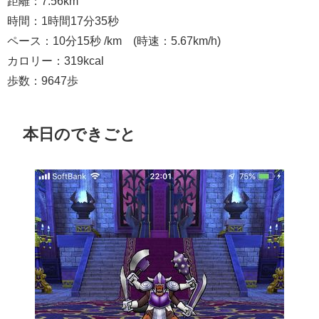
距離：7.56km
時間：1時間17分35秒
ペース：10分15秒 /km (時速：5.67km/h)
カロリー：319kcal
歩数：9647歩
本日のできごと