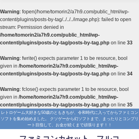
Warning
: fopen(/home/tomorin2/a7h9.com/public_html/wp-
content/plugins/posts-by-tag/../../../image.php): failed to open
stream: Permission denied in
/home/tomorin2/a7h9.com/public_html/wp-
content/plugins/posts-by-tag/posts-by-tag.php
on line
33
Warning
: fwrite() expects parameter 1 to be resource, bool
given in
/home/tomorin2/a7h9.com/public_html/wp-
content/plugins/posts-by-tag/posts-by-tag.php
on line
34
Warning
: fclose() expects parameter 1 to be resource, bool
given in
/home/tomorin2/a7h9.com/public_html/wp-
content/plugins/posts-by-tag/posts-by-tag.php
on line
35
レトロゲーム大好きな50歳のともきちが、令和時代に入ってからファミコン
ソフトを集め始めました。 クソゲーから幻ソフトまで、まったりとコンプリ
ート目指して、お金が続くまで頑張ります！！
ファミコンカセット フルコ