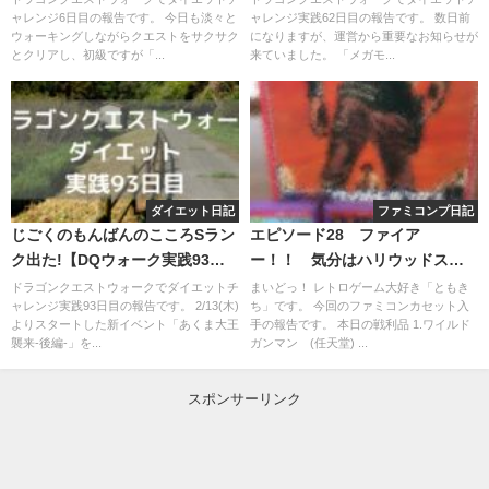
ャレンジ6日目の報告です。 今日も淡々と
ャレンジ実践62日目の報告です。 数日前
ウォーキングしながらクエストをサクサク
になりますが、運営から重要なお知らせが
とクリアし、初級ですが「...
来ていました。 「メガモ...
ダイエット日記
ファミコンプ日記
じごくのもんばんのこころSラン
エピソード28 ファイア
ク出た!【DQウォーク実践93日
ー！！ 気分はハリウッドスタ
目】
ー！？
ドラゴンクエストウォークでダイエットチ
まいどっ！ レトロゲーム大好き「ともき
ャレンジ実践93日目の報告です。 2/13(木)
ち」です。 今回のファミコンカセット入
よりスタートした新イベント「あくま大王
手の報告です。 本日の戦利品 1.ワイルド
襲来-後編-」を...
ガンマン (任天堂) ...
スポンサーリンク