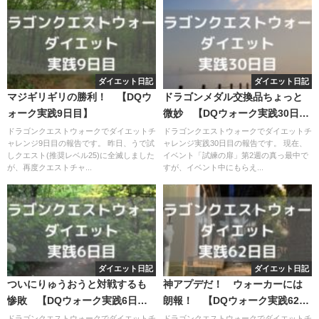
ダイエット日記
ダイエット日記
マジギリギリの勝利！ 【DQウ
ドラゴンメダル交換品ちょっと
ォーク実践9日目】
微妙 【DQウォーク実践30日
目】
ドラゴンクエストウォークでダイエットチ
ドラゴンクエストウォークでダイエットチ
ャレンジ9日目の報告です。 昨日、うで試
ャレンジ実践30日目の報告です。 現在、
しクエスト(推奨レベル25)に全滅しました
イベント「試練の扉」第2週の真っ最中で
が、再度クエストチャ...
すが、イベント中にもらえ...
ダイエット日記
ダイエット日記
ついにりゅうおうと対戦するも
神アプデだ！ ウォーカーには
惨敗 【DQウォーク実践6日
朗報！ 【DQウォーク実践62日
目】
目】
ドラゴンクエストウォークでダイエットチ
ドラゴンクエストウォークでダイエットチ