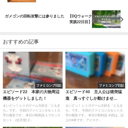
ガメゴンの回転攻撃には参りました 【DQウォーク
実践22日目】
おすすめの記事
ファミコンプ日記
ファミコンプ日記
エピソード22 本家の大物周辺
エピソード40 主人公は猪突猛
機器をゲットしました！
進 真っすぐしか動けませ
ん、、。
まいどっ！ レトロゲーム大好き「ともき
まいどっ！ レトロゲーム大好き「ともき
ち」です。 今回のファミコンカセット入
ち」です。 今回のファミコンカセット入
手の報告です。 本日の戦利品 1.ブロック
手の報告です。 本日の戦利品 今回は、以
セット (任天堂) 2...
上の4本です。アイスク...