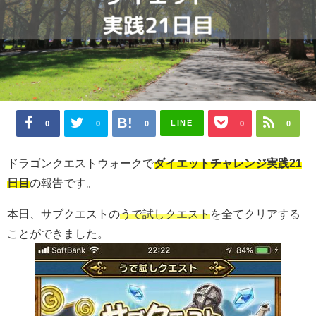
LINE
0
0
0
0
0
ドラゴンクエストウォークで
ダイエットチャレンジ実践21
日目
の報告です。
本日、サブクエストの
うで試しクエスト
を全てクリアする
ことができました。