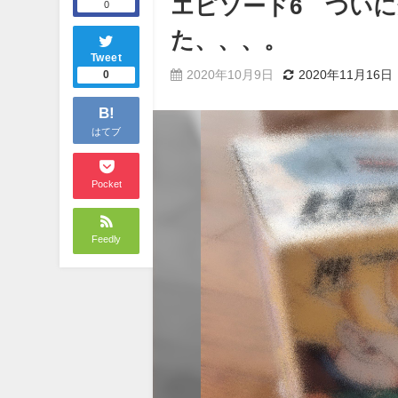
エピソード6 つい
0
た、、、。
Tweet
2020年10月9日
2020年11月16日
0
B!
はてブ
Pocket
Feedly