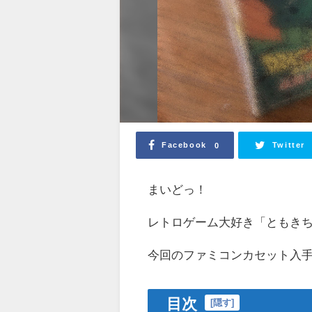
Facebook
Twitter
0
まいどっ！
レトロゲーム大好き「ともき
今回のファミコンカセット入
目次
[
隠す
]