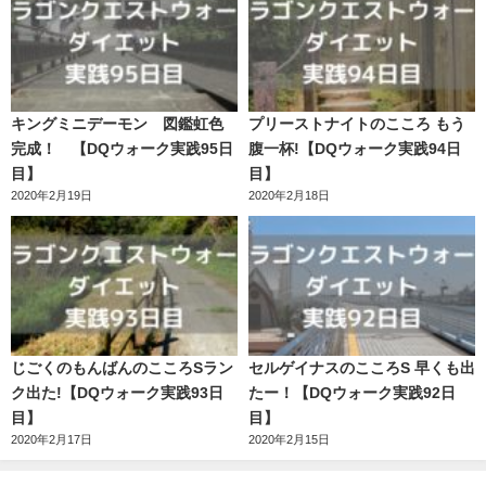
キングミニデーモン 図鑑虹色
プリーストナイトのこころ もう
完成！ 【DQウォーク実践95日
腹一杯!【DQウォーク実践94日
目】
目】
2020年2月19日
2020年2月18日
じごくのもんばんのこころSラン
セルゲイナスのこころS 早くも出
ク出た!【DQウォーク実践93日
たー！【DQウォーク実践92日
目】
目】
2020年2月17日
2020年2月15日