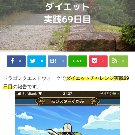
LINE
0
0
0
0
0
ドラゴンクエストウォークで
ダイエットチャレンジ実践69
日目
の報告です。