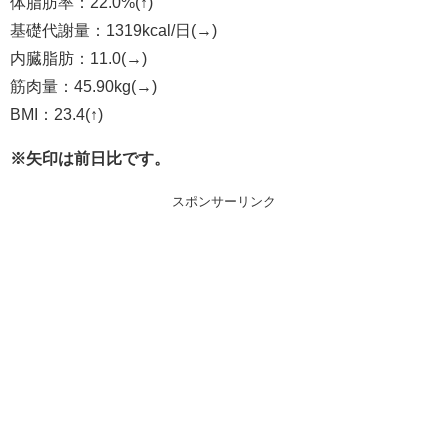
体脂肪率：22.0%(↑)
基礎代謝量：1319kcal/日(→)
内臓脂肪：11.0(→)
筋肉量：45.90kg(→)
BMI：23.4(↑)
※矢印は前日比です。
スポンサーリンク