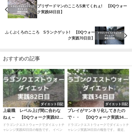
ブリザードマンのこころS来てくれぇ! 【DQウォー
ク実践68日目】
ふくぶくろのこころ Sランクゲット! 【DQウォー
ク実践70日目】
おすすめの記事
ダイエット日記
ダイエット日記
上級職 レベル上げ間に合わな
プレイがマンネリ化してきたの
ねぇ～ 【DQウォーク実践82日
で・・ 【DQウォーク実践34日
目】
目】
ドラゴンクエストウォークでダイエットチ
ドラゴンクエストウォークでダイエットチ
ャレンジ実践82日目の報告です。 イベン
ャレンジ実践34日目の報告です。 最近、