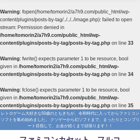
Warning
: fopen(/home/tomorin2/a7h9.com/public_html/wp-
content/plugins/posts-by-tag/../../../image.php): failed to open
stream: Permission denied in
/home/tomorin2/a7h9.com/public_html/wp-
content/plugins/posts-by-tag/posts-by-tag.php
on line
33
Warning
: fwrite() expects parameter 1 to be resource, bool
given in
/home/tomorin2/a7h9.com/public_html/wp-
content/plugins/posts-by-tag/posts-by-tag.php
on line
34
Warning
: fclose() expects parameter 1 to be resource, bool
given in
/home/tomorin2/a7h9.com/public_html/wp-
content/plugins/posts-by-tag/posts-by-tag.php
on line
35
レトロゲーム大好きな50歳のともきちが、令和時代に入ってからファミコン
ソフトを集め始めました。 クソゲーから幻ソフトまで、まったりとコンプリ
ート目指して、お金が続くまで頑張ります！！
ファミコンカセット フルコ