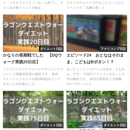
ト「メタルフェスティバル」も終了し、す
ドラクエウォークでやることといったら、
ぐに次の新イベントが始ま...
イベントの「試練の扉」と...
ダイエット日記
ファミコンプ日記
かなりの長期戦でした 【DQウ
エピソード24 おとなはそのま
ォーク実践20日目】
ま、こどもはBボタン！？
ドラゴンクエストウォークでダイエットチ
まいどっ！ レトロゲーム大好き「ともき
ャレンジ実践20日目の報告です。 本日、
ち」です。 今回のファミコンカセット入
ストーリークエストの第5章8話をクリア
手の報告です。 本日の戦利品 1.大戦略
することが出来ました。 ...
(ボーステック) 2....
ダイエット日記
ダイエット日記