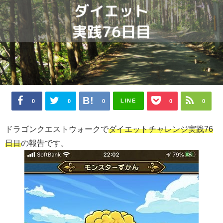
LINE
0
0
0
0
0
ドラゴンクエストウォークで
ダイエットチャレンジ実践76
日目
の報告です。