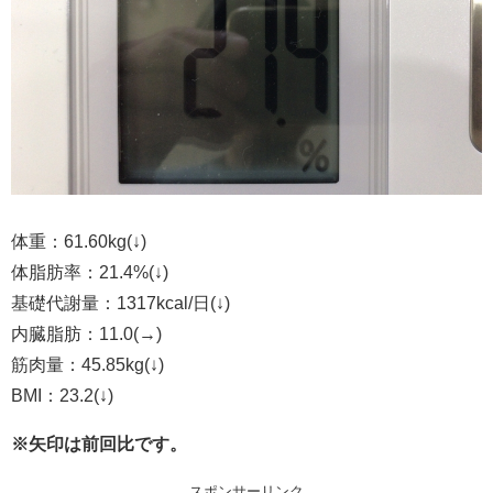
体重：61.60kg(↓)
体脂肪率：21.4%(↓)
基礎代謝量：1317kcal/日(↓)
内臓脂肪：11.0(→)
筋肉量：45.85kg(↓)
BMI：23.2(↓)
※矢印は前回比です。
スポンサーリンク