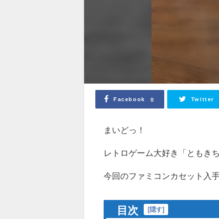
Facebook
Twitter
0
まいどっ！
レトロゲーム大好き「ともき
今回のファミコンカセット入
目次
[
隠す
]