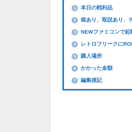
本日の戦利品
1
箱あり、取説あり、
2
NEWファミコンで起
3
レトロフリークにRO
4
購入場所
5
かかった金額
6
編集後記
7