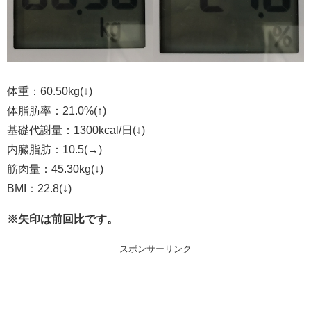
体重：60.50kg(↓)
体脂肪率：21.0%(↑)
基礎代謝量：1300kcal/日(↓)
内臓脂肪：10.5(→)
筋肉量：45.30kg(↓)
BMI：22.8(↓)
※矢印は前回比です。
スポンサーリンク