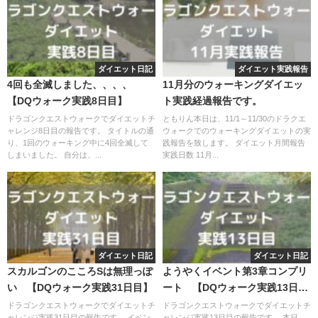
ダイエット日記
ダイエット実践報告
4回も全滅しました、、、、
11月分のウォーキングダイエッ
【DQウォーク実践8日目】
ト実践経過報告です。
ドラゴンクエストウォークでダイエットチ
ともりん本日は、11/1～11/30のドラクエ
ャレンジ8日目の報告です。 タイトルの通
ウォークでのウォーキングダイエットの実
り、1回のウォーキング中に4回全滅して
践報告を致します。 ダイエット月間報告
しまいました。 自分は、...
実践日数 11月...
ダイエット日記
ダイエット日記
スカルゴンのこころSは無理っぽ
ようやくイベント第3章コンプリ
い 【DQウォーク実践31日目】
ート 【DQウォーク実践13日
目】
ドラゴンクエストウォークでダイエットチ
ドラゴンクエストウォークでダイエットチ
ャレンジ実践31日目の報告です。 イベン
ャレンジ実践13日目の報告です。 本日、