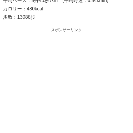
平均ペース：8分45秒 /km (平均時速：6.84km/h)
カロリー：480kcal
歩数：13088歩
スポンサーリンク