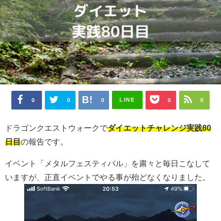
LINE
0
0
0
0
0
ドラゴンクエストウォークで
ダイエットチャレンジ実践80
日目
の報告です。
イベント「メタルフェスティバル」を粛々と毎日こなして
いますが、正直イベントでやる事が殆どなくなりました。