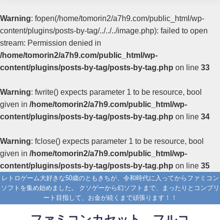
Warning
: fopen(/home/tomorin2/a7h9.com/public_html/wp-
content/plugins/posts-by-tag/../../../image.php): failed to open
stream: Permission denied in
/home/tomorin2/a7h9.com/public_html/wp-
content/plugins/posts-by-tag/posts-by-tag.php
on line
33
Warning
: fwrite() expects parameter 1 to be resource, bool
given in
/home/tomorin2/a7h9.com/public_html/wp-
content/plugins/posts-by-tag/posts-by-tag.php
on line
34
Warning
: fclose() expects parameter 1 to be resource, bool
given in
/home/tomorin2/a7h9.com/public_html/wp-
content/plugins/posts-by-tag/posts-by-tag.php
on line
35
レトロゲーム大好きな50歳のともきちが、令和時代に入ってからファミコン
ソフトを集め始めました。 クソゲーから幻ソフトまで、まったりとコンプリ
ート目指して、お金が続くまで頑張ります！！
ファミコンカセット フルコ