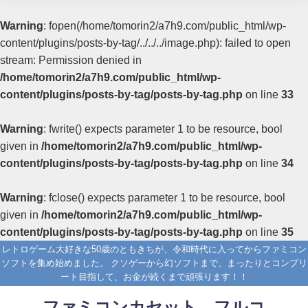
Warning
: fopen(/home/tomorin2/a7h9.com/public_html/wp-
content/plugins/posts-by-tag/../../../image.php): failed to open
stream: Permission denied in
/home/tomorin2/a7h9.com/public_html/wp-
content/plugins/posts-by-tag/posts-by-tag.php
on line
33
Warning
: fwrite() expects parameter 1 to be resource, bool
given in
/home/tomorin2/a7h9.com/public_html/wp-
content/plugins/posts-by-tag/posts-by-tag.php
on line
34
Warning
: fclose() expects parameter 1 to be resource, bool
given in
/home/tomorin2/a7h9.com/public_html/wp-
content/plugins/posts-by-tag/posts-by-tag.php
on line
35
レトロゲーム大好きな50歳のともきちが、令和時代に入ってからファミコン
ソフトを集め始めました。 クソゲーから幻ソフトまで、まったりとコンプリ
ート目指して、お金が続くまで頑張ります！！
ファミコンカセット フルコ