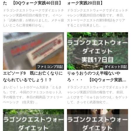
た 【DQウォーク実践40日目】
ォーク実践20日目】
ドラゴンクエストウォークでダイエットチ
ドラゴンクエストウォークでダイエットチ
ャレンジ実践40日目の報告です。 イベン
ャレンジ実践20日目の報告です。 本日、
ト「試練の扉」が終わりました。メチャ寂
ストーリークエストの第5章8話をクリア
しいところに扉攻略行かな...
することが出来ました。 ...
ファミコンプ日記
ダイエット日記
エピソード9 既にお亡くなりに
りゅうおうのつえ半端ないや
なられているでしょう！？
ろ・・・ 【DQウォーク実践17
日目】
まいどっ！ レトロゲーム大好き「ともき
ドラゴンクエストウォークでダイエットチ
ち」です。 今回のファミコンカセット入
ャレンジ実践17日目の報告です。 前回、
手の報告です。 本日の戦利品 ファミリー
ふくびきで「りゅうおうのつえ」をゲット
ベーシック (任天堂) ...
して、さっそく武器強化で...