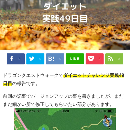
LINE
0
0
0
0
0
ドラゴンクエストウォークで
ダイエットチャレンジ実践49
日目
の報告です。
前回の記事でバージョンアップの事を書きましたが、まだ
まだ細かい所で修正してもらいたい部分があります。