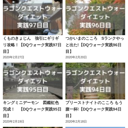
くものきょじん 強引にギリギ
つかいまのこころ Sランクやっ
リ攻略！【DQウォーク実践97日
と出た!【DQウォーク実践96日
目】
目】
2020年2月27日
2020年2月20日
キングミニデーモン 図鑑虹色
プリーストナイトのこころ もう
完成！ 【DQウォーク実践95日
腹一杯!【DQウォーク実践94日
目】
目】
2020年2月19日
2020年2月18日