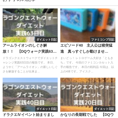
ダイエット日記
ファミコンプ日記
アームライオンのしぐさ解
エピソード40 主人公は猪突猛
放！！ 【DQウォーク実践63日
進 真っすぐしか動けませ
目】
ん、、。
ドラゴンクエストウォークでダイエットチ
まいどっ！ レトロゲーム大好き「ともき
ャレンジ実践63日目の報告です。 本日、
ち」です。 今回のファミコンカセット入
ようやく「アームライオン」の新しいしぐ
手の報告です。 本日の戦利品 今回は、以
さを解放することが出来ま...
上の4本です。アイスク...
ダイエット日記
ダイエット日記
ドラクエⅣイベント始まりまし
かなりの長期戦でした 【DQウ