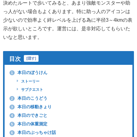
決めたルートで歩いてみると、あまり強敵モンスターや助
っ人がない場合もよくあります。特に助っ人のアイコンは
少ないので効率よく絆レベルを上げる為に半径3～4kmの表
示が欲しいところです。運営には、是非対応してもらいた
いなと思います。
目次
[
隠す
]
本日のぼうけん
1
ストーリー
サブクエスト
本日のこうどう
2
本日の移動きょり
3
本日のできごと
4
本日の体重測定
5
本日のぶっちゃけ話
6