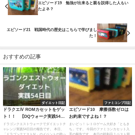
エピソード19 勉強が出来ると親を説得した人もい
たよネ？
エピソード21 戦国時代の歴史はこちらで学びまし
た！
おすすめの記事
ダイエット日記
ファミコンプ日記
ドラクエⅣ ROMカセットをゲッ
エピソード10 摩擦係数ゼロは
ト！！ 【DQウォーク実践54日
お約束ですよね！？
目】
ドラゴンクエストウォークでダイエットチ
まいどっ！ レトロゲーム大好き「ともき
ャレンジ実践54日目の報告です。 本日、
ち」です。 今回のファミコンカセット入
「ドラゴンクエストⅣ」のイベントの助っ
手の報告です。 本日の戦利品 1.ベスト競