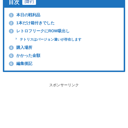
目次
[
隠す
]
本日の戦利品
1
1本だけ箱付きでした
2
レトロフリークにROM吸出し
3
テトリスはバージョン違いが存在します
購入場所
4
かかった金額
5
編集後記
6
スポンサーリンク