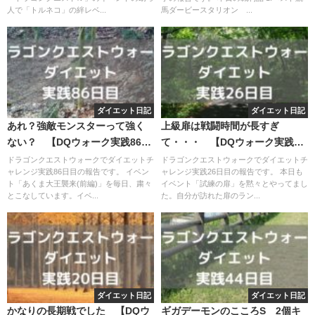
人で「トルネコ」の絆レベ...
馬ダービースタリオン ...
ダイエット日記
ダイエット日記
あれ？強敵モンスターって強く
上級扉は戦闘時間が長すぎ
ない？ 【DQウォーク実践86日
て・・・ 【DQウォーク実践26
目】
日目】
ドラゴンクエストウォークでダイエットチ
ドラゴンクエストウォークでダイエットチ
ャレンジ実践86日目の報告です。 イベン
ャレンジ実践26日目の報告です。 本日も
ト「あくま大王襲来(前編)」を毎日、粛々
イベント「試練の扉」を黙々とやってまし
とこなしています。イベ...
た。自分が訪れた扉のラン...
ダイエット日記
ダイエット日記
かなりの長期戦でした 【DQウ
ギガデーモンのこころS 2個キ