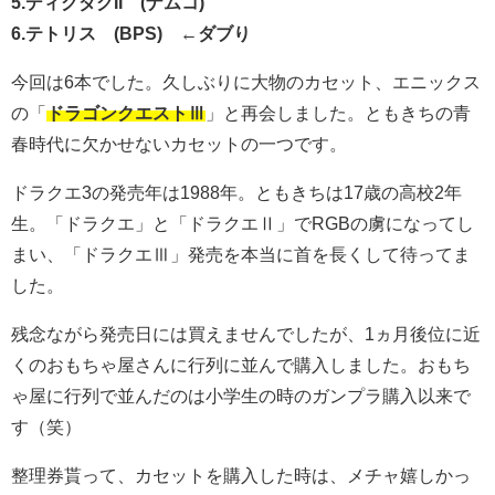
5.ディグダグII (ナムコ)
6.テトリス (BPS) ←ダブり
今回は6本でした。久しぶりに大物のカセット、エニックス
の「
ドラゴンクエストⅢ
」と再会しました。ともきちの青
春時代に欠かせないカセットの一つです。
ドラクエ3の発売年は1988年。ともきちは17歳の高校2年
生。「ドラクエ」と「ドラクエⅡ」でRGBの虜になってし
まい、「ドラクエⅢ」発売を本当に首を長くして待ってま
した。
残念ながら発売日には買えませんでしたが、1ヵ月後位に近
くのおもちゃ屋さんに行列に並んで購入しました。おもち
ゃ屋に行列で並んだのは小学生の時のガンプラ購入以来で
す（笑）
整理券貰って、カセットを購入した時は、メチャ嬉しかっ