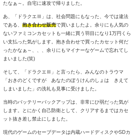
たなぁ～。自宅に速攻で帰りました。
あ、「ドラクエⅢ」は、社会問題にもなった、今では違法
である、
抱き合わせ販売
で買いましたよ。余りにも人気の
ないファミコンカセットも一緒に買う羽目になり1万円くら
い支払った気がします。抱き合わせで買ったカセット何だ
ったかなぁ～、、、余りにもマイナーなゲームで忘れてし
まいました(笑)
そして、「ドラクエⅢ」と言ったら、みんなのトラウマ
「おきのどくですが あなたのぼうけんのしょは きえて
しまいました」の洗礼も見事に受けました。
当時のバッテリーバックアップは、非常にひ弱だった気が
します。とにかく自己防衛として、クリアするまではカセ
ット抜き差し禁止にしました。
現代のゲームのセーブデータは内蔵ハードディスクやSDカ