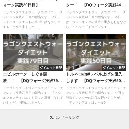
ォーク実践20日目】
ター！ 【DQウォーク実践44日
目】
ドラゴンクエストウォークでダイエットチ
ドラゴンクエストウォークでダイエットチ
ャレンジ実践20日目の報告です。 本日、
ャレンジ実践44日目の報告です。 本日
ストーリークエストの第5章8話をクリア
は、ウォーキングの速度に重点をおきなが
することが出来ました。 ...
ら、イベント「ドラゴンクエ...
ダイエット日記
ダイエット日記
エビルホーク しぐさ開
トルネコの絆レベル上げを優先
放！！ 【DQウォーク実践79日
します 【DQウォーク実践50日
目】
目】
ドラゴンクエストウォークでダイエットチ
ドラゴンクエストウォークでダイエットチ
ャレンジ実践79日目の報告です。 「メタ
ャレンジ実践50日目の報告です。 今回も
ルフェスティバル」を粛々と毎日こなして
強敵モンスターの討伐を行いましたが、
いますが、同時にストーリ...
「アンドレアル」はレベル3...
スポンサーリンク