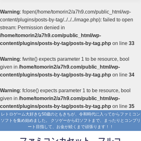
Warning
: fopen(/home/tomorin2/a7h9.com/public_html/wp-
content/plugins/posts-by-tag/../../../image.php): failed to open
stream: Permission denied in
/home/tomorin2/a7h9.com/public_html/wp-
content/plugins/posts-by-tag/posts-by-tag.php
on line
33
Warning
: fwrite() expects parameter 1 to be resource, bool
given in
/home/tomorin2/a7h9.com/public_html/wp-
content/plugins/posts-by-tag/posts-by-tag.php
on line
34
Warning
: fclose() expects parameter 1 to be resource, bool
given in
/home/tomorin2/a7h9.com/public_html/wp-
content/plugins/posts-by-tag/posts-by-tag.php
on line
35
レトロゲーム大好きな50歳のともきちが、令和時代に入ってからファミコン
ソフトを集め始めました。 クソゲーから幻ソフトまで、まったりとコンプリ
ート目指して、お金が続くまで頑張ります！！
ファミコンカセット フルコ