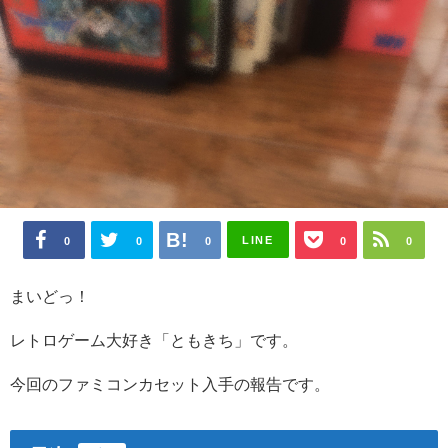
LINE
0
0
0
0
0
まいどっ！
レトロゲーム大好き「ともきち」です。
今回のファミコンカセット入手の報告です。