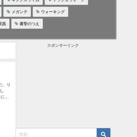
メガンテ
ウォーキング
実践
書聖のつえ
スポンサーリンク
た、り
し
うにド