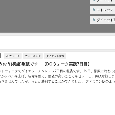
ストレッチ
ダイエット
dqウォーク
ウォーキング
ダイエット実践
うおう(初級)撃破です 【DQウォーク実践7日目】
ストウォークでダイエットチャレンジ7日目の報告です。 昨日、惨敗に終わっ
すがレベルを上げ、装備を整え、価値の高いこころをセットし、再び対戦しま
行きませんでしたが、何とか勝利することができました。 ファミコン版のよ
りゅうおうに変化するものだと思っていたら、あ...