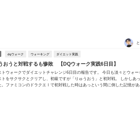
と
ファミコン
dqウォーク
ウォーキング
ダイエット実践
うおうと対戦するも惨敗 【DQウォーク実践6日目】
ストウォークでダイエットチャレンジ6日目の報告です。 今日も淡々とウォー
ストをサクサクとクリアし、初級ですが「りゅうおう」と初対戦。 しかしあ
た。ファミコンのドラクエⅠで初対戦した時はあっという間に倒した記憶があ
スキルの前には4人のパーティーは、抵抗でき...