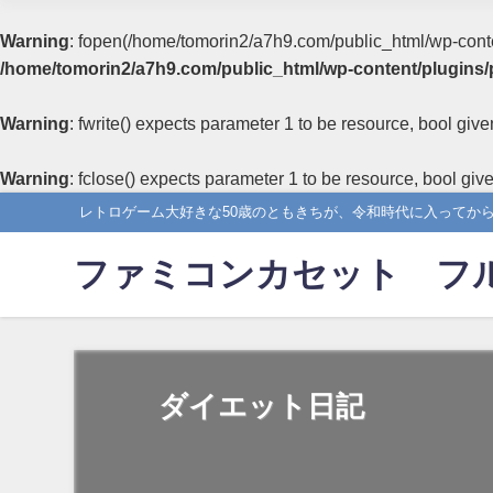
Warning
: fopen(/home/tomorin2/a7h9.com/public_html/wp-content
/home/tomorin2/a7h9.com/public_html/wp-content/plugins/
Warning
: fwrite() expects parameter 1 to be resource, bool give
Warning
: fclose() expects parameter 1 to be resource, bool giv
レトロゲーム大好きな50歳のともきちが、令和時代に入ってか
ファミコンカセット フ
ダイエット日記