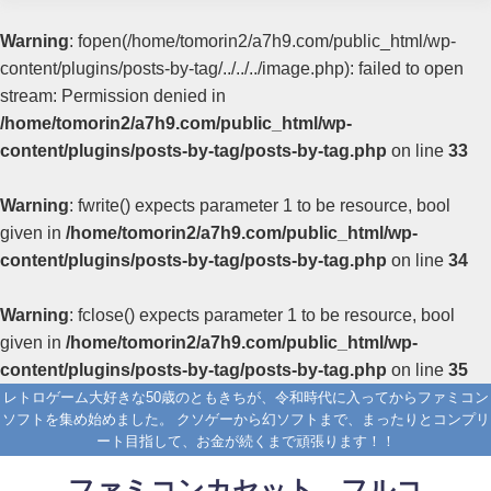
Warning
: fopen(/home/tomorin2/a7h9.com/public_html/wp-
content/plugins/posts-by-tag/../../../image.php): failed to open
stream: Permission denied in
/home/tomorin2/a7h9.com/public_html/wp-
content/plugins/posts-by-tag/posts-by-tag.php
on line
33
Warning
: fwrite() expects parameter 1 to be resource, bool
given in
/home/tomorin2/a7h9.com/public_html/wp-
content/plugins/posts-by-tag/posts-by-tag.php
on line
34
Warning
: fclose() expects parameter 1 to be resource, bool
given in
/home/tomorin2/a7h9.com/public_html/wp-
content/plugins/posts-by-tag/posts-by-tag.php
on line
35
レトロゲーム大好きな50歳のともきちが、令和時代に入ってからファミコン
ソフトを集め始めました。 クソゲーから幻ソフトまで、まったりとコンプリ
ート目指して、お金が続くまで頑張ります！！
ファミコンカセット フルコ