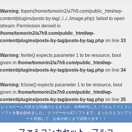
Warning
: fopen(/home/tomorin2/a7h9.com/public_html/wp-
content/plugins/posts-by-tag/../../../image.php): failed to open
stream: Permission denied in
/home/tomorin2/a7h9.com/public_html/wp-
content/plugins/posts-by-tag/posts-by-tag.php
on line
33
Warning
: fwrite() expects parameter 1 to be resource, bool
given in
/home/tomorin2/a7h9.com/public_html/wp-
content/plugins/posts-by-tag/posts-by-tag.php
on line
34
Warning
: fclose() expects parameter 1 to be resource, bool
given in
/home/tomorin2/a7h9.com/public_html/wp-
content/plugins/posts-by-tag/posts-by-tag.php
on line
35
レトロゲーム大好きな50歳のともきちが、令和時代に入ってからファミコン
ソフトを集め始めました。 クソゲーから幻ソフトまで、まったりとコンプリ
ート目指して、お金が続くまで頑張ります！！
ファミコンカセット フルコ