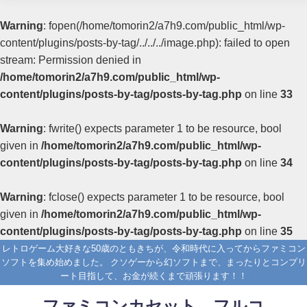
Warning
: fopen(/home/tomorin2/a7h9.com/public_html/wp-
content/plugins/posts-by-tag/../../../image.php): failed to open
stream: Permission denied in
/home/tomorin2/a7h9.com/public_html/wp-
content/plugins/posts-by-tag/posts-by-tag.php
on line
33
Warning
: fwrite() expects parameter 1 to be resource, bool
given in
/home/tomorin2/a7h9.com/public_html/wp-
content/plugins/posts-by-tag/posts-by-tag.php
on line
34
Warning
: fclose() expects parameter 1 to be resource, bool
given in
/home/tomorin2/a7h9.com/public_html/wp-
content/plugins/posts-by-tag/posts-by-tag.php
on line
35
レトロゲーム大好きな50歳のともきちが、令和時代に入ってからファミコン
ソフトを集め始めました。 クソゲーから幻ソフトまで、まったりとコンプリ
ート目指して、お金が続くまで頑張ります！！
ファミコンカセット フルコ