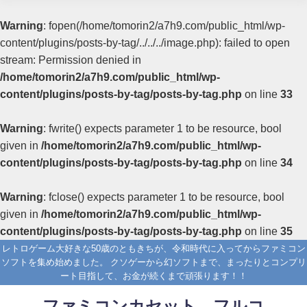
Warning
: fopen(/home/tomorin2/a7h9.com/public_html/wp-
content/plugins/posts-by-tag/../../../image.php): failed to open
stream: Permission denied in
/home/tomorin2/a7h9.com/public_html/wp-
content/plugins/posts-by-tag/posts-by-tag.php
on line
33
Warning
: fwrite() expects parameter 1 to be resource, bool
given in
/home/tomorin2/a7h9.com/public_html/wp-
content/plugins/posts-by-tag/posts-by-tag.php
on line
34
Warning
: fclose() expects parameter 1 to be resource, bool
given in
/home/tomorin2/a7h9.com/public_html/wp-
content/plugins/posts-by-tag/posts-by-tag.php
on line
35
レトロゲーム大好きな50歳のともきちが、令和時代に入ってからファミコン
ソフトを集め始めました。 クソゲーから幻ソフトまで、まったりとコンプリ
ート目指して、お金が続くまで頑張ります！！
ファミコンカセット フルコ