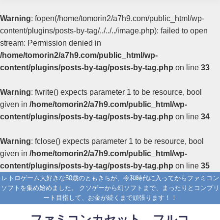
Warning
: fopen(/home/tomorin2/a7h9.com/public_html/wp-
content/plugins/posts-by-tag/../../../image.php): failed to open
stream: Permission denied in
/home/tomorin2/a7h9.com/public_html/wp-
content/plugins/posts-by-tag/posts-by-tag.php
on line
33
Warning
: fwrite() expects parameter 1 to be resource, bool
given in
/home/tomorin2/a7h9.com/public_html/wp-
content/plugins/posts-by-tag/posts-by-tag.php
on line
34
Warning
: fclose() expects parameter 1 to be resource, bool
given in
/home/tomorin2/a7h9.com/public_html/wp-
content/plugins/posts-by-tag/posts-by-tag.php
on line
35
レトロゲーム大好きな50歳のともきちが、令和時代に入ってからファミコン
ソフトを集め始めました。 クソゲーから幻ソフトまで、まったりとコンプリ
ート目指して、お金が続くまで頑張ります！！
ファミコンカセット フルコ