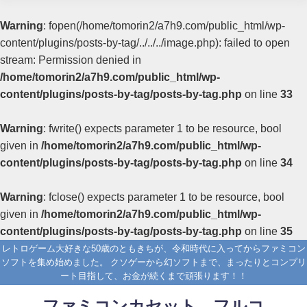
Warning
: fopen(/home/tomorin2/a7h9.com/public_html/wp-
content/plugins/posts-by-tag/../../../image.php): failed to open
stream: Permission denied in
/home/tomorin2/a7h9.com/public_html/wp-
content/plugins/posts-by-tag/posts-by-tag.php
on line
33
Warning
: fwrite() expects parameter 1 to be resource, bool
given in
/home/tomorin2/a7h9.com/public_html/wp-
content/plugins/posts-by-tag/posts-by-tag.php
on line
34
Warning
: fclose() expects parameter 1 to be resource, bool
given in
/home/tomorin2/a7h9.com/public_html/wp-
content/plugins/posts-by-tag/posts-by-tag.php
on line
35
レトロゲーム大好きな50歳のともきちが、令和時代に入ってからファミコン
ソフトを集め始めました。 クソゲーから幻ソフトまで、まったりとコンプリ
ート目指して、お金が続くまで頑張ります！！
ファミコンカセット フルコ