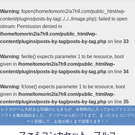
Warning
: fopen(/home/tomorin2/a7h9.com/public_html/wp-
content/plugins/posts-by-tag/../../../image.php): failed to open
stream: Permission denied in
/home/tomorin2/a7h9.com/public_html/wp-
content/plugins/posts-by-tag/posts-by-tag.php
on line
33
Warning
: fwrite() expects parameter 1 to be resource, bool
given in
/home/tomorin2/a7h9.com/public_html/wp-
content/plugins/posts-by-tag/posts-by-tag.php
on line
34
Warning
: fclose() expects parameter 1 to be resource, bool
given in
/home/tomorin2/a7h9.com/public_html/wp-
content/plugins/posts-by-tag/posts-by-tag.php
on line
35
レトロゲーム大好きな50歳のともきちが、令和時代に入ってからファミコン
ソフトを集め始めました。 クソゲーから幻ソフトまで、まったりとコンプリ
ート目指して、お金が続くまで頑張ります！！
ファミコンカセット フルコ